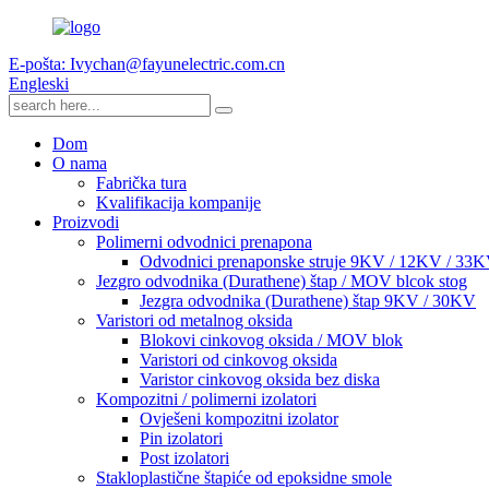
E-pošta: Ivychan@fayunelectric.com.cn
Engleski
Dom
O nama
Fabrička tura
Kvalifikacija kompanije
Proizvodi
Polimerni odvodnici prenapona
Odvodnici prenaponske struje 9KV / 12KV / 33
Jezgro odvodnika (Durathene) štap / MOV blcok stog
Jezgra odvodnika (Durathene) štap 9KV / 30KV
Varistori od metalnog oksida
Blokovi cinkovog oksida / MOV blok
Varistori od cinkovog oksida
Varistor cinkovog oksida bez diska
Kompozitni / polimerni izolatori
Ovješeni kompozitni izolator
Pin izolatori
Post izolatori
Stakloplastične štapiće od epoksidne smole