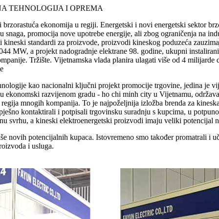
KTRIČNA TEHNOLOGIJA I OPREMA
 brzorastuća ekonomija u regiji. Energetski i novi energetski sektor brzo
oju snaga, promocija nove upotrebe energije, ali zbog ograničenja na in
ati kineski standardi za proizvode, proizvodi kineskog poduzeća zauzim
49044 MW, a projekt nadogradnje elektrane 98. godine, ukupni instalira
kompanije. Tržište. Vijetnamska vlada planira ulagati više od 4 milijarde
je
logije kao nacionalni ključni projekt promocije trgovine, jedina je vij
u ekonomski razvijenom gradu - ho chi minh city u Vijetnamu, održava s
regija mnogih kompanija. To je najpoželjnija izložba brenda za kineska 
pješno kontaktirali i potpisali trgovinsku suradnju s kupcima, u potpunos
anu svrhu, a kineski elektroenergetski proizvodi imaju veliki potencijal 
še novih potencijalnih kupaca. Istovremeno smo također promatrali i uči
roizvoda i usluga.