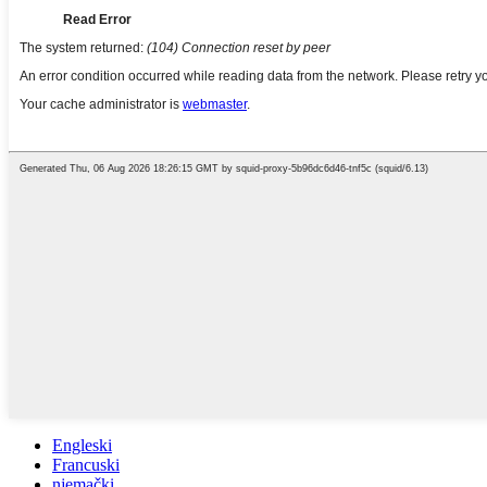
Engleski
Francuski
njemački