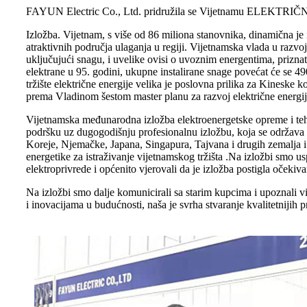
FAYUN Electric Co., Ltd. pridružila se Vijetnamu ELE
Izložba. Vijetnam, s više od 86 miliona stanovnika, dinamična je i
atraktivnih područja ulaganja u regiji. Vijetnamska vlada u razv
uključujući snagu, i uvelike ovisi o uvoznim energentima, prizn
elektrane u 95. godini, ukupne instalirane snage povećat će se 
tržište električne energije velika je poslovna prilika za Kineske 
prema Vladinom šestom master planu za razvoj električne energi
Vijetnamska međunarodna izložba elektroenergetske opreme i tehno
podršku uz dugogodišnju profesionalnu izložbu, koja se održava 
Koreje, Njemačke, Japana, Singapura, Tajvana i drugih zemalja i 
energetike za istraživanje vijetnamskog tržišta .Na izložbi smo us
elektroprivrede i općenito vjerovali da je izložba postigla očekiv
Na izložbi smo dalje komunicirali sa starim kupcima i upoznali vi
i inovacijama u budućnosti, naša je svrha stvaranje kvalitetnijih p