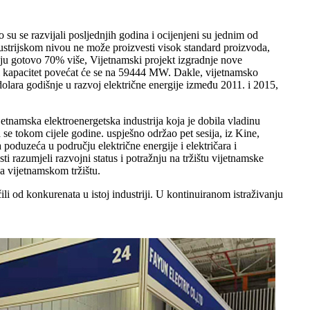
 su se razvijali posljednjih godina i ocijenjeni su jednim od
dustrijskom nivou ne može proizvesti visok standard proizvoda,
aju gotovo 70% više, Vijetnamski projekt izgradnje nove
ni kapacitet povećat će se na 59444 MW. Dakle, vijetnamsko
 dolara godišnje u razvoj električne energije između 2011. i 2015,
etnamska elektroenergetska industrija koja je dobila vladinu
e tokom cijele godine. uspješno održao pet sesija, iz Kine,
poduzeća u području električne energije i električara i
ti razumjeli razvojni status i potražnju na tržištu vijetnamske
na vijetnamskom tržištu.
li od konkurenata u istoj industriji. U kontinuiranom istraživanju