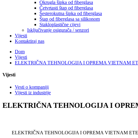
Okrugla šipka od fiberglasa
Četvrtasti štap od fiberglasa
Šesterokutna šipka od fiberglasa
Štap od fiberglasa sa silikonom
Stakloplastične cijevi
Isključivanje osigurača / senzori
Vijesti
Kontaktiraj nas
Dom
Vijesti
ELEKTRIČNA TEHNOLOGIJA I OPREMA VIETNAM ETE 20
Vijesti
Vesti o kompaniji
Vijesti iz industrije
ELEKTRIČNA TEHNOLOGIJA I OPREMA 
ELEKTRIČNA TEHNOLOGIJA I OPREMA VIETNAM ETE 201