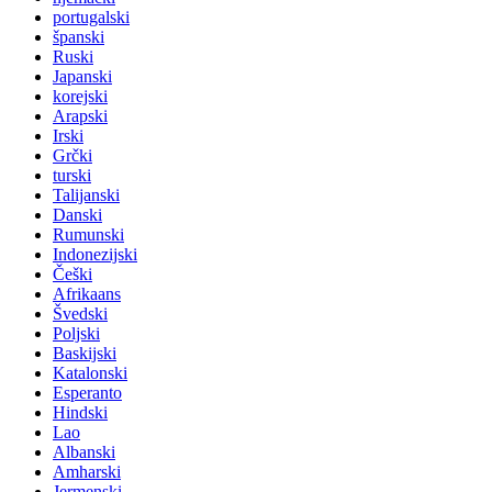
portugalski
španski
Ruski
Japanski
korejski
Arapski
Irski
Grčki
turski
Talijanski
Danski
Rumunski
Indonezijski
Češki
Afrikaans
Švedski
Poljski
Baskijski
Katalonski
Esperanto
Hindski
Lao
Albanski
Amharski
Jermenski